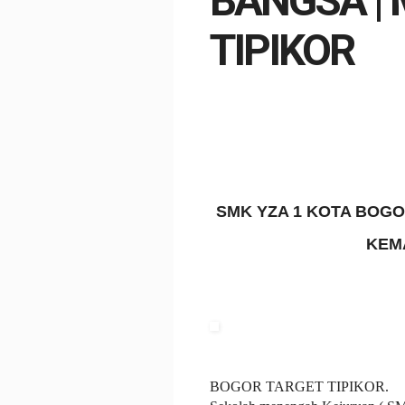
BANGSA | 
TIPIKOR
SMK YZA 1 KOTA BOG
KEM
BOGOR TARGET TIPIKOR.