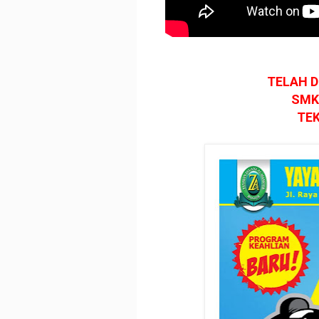
TELAH D
SMK
TE